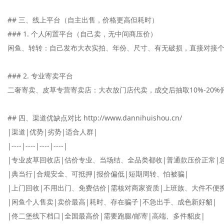
## 三、线上平台（自主出售，价格更高但耗时）

### 1. 个人闲置平台（自己卖，无中间商压价）

闲鱼、转转：自己发布大衣实拍、年份、尺寸、有无破损，直接对接个
### 2. 专业寄卖平台

二奢寄卖、皮草专营寄卖店：大衣放门店代卖，成交后抽取10%-20%
## 四、渠道优缺点对比 http://www.dannihuishou.cn/

|渠道|优势|劣势|适合人群|

|----|----|----|----|

|专业皮草回收店|估价专业、当场结、全品类都收|普通款压价正常|急
|典当行|合规安全、可抵押|报价偏低|短期周转、怕被骗|

|上门回收|不用出门、免费估价|需核对商家资质|上班族、大件不便携
|闲鱼个人售卖|卖价最高|耗时、存在骗子|不急出手、成色新好貂|

|佟二堡线下档口|全国最高价|需要跑腿/邮寄|高端、多件貂皮|
