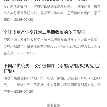
若计划未来变现，日常维护直接决定最终到手价：悬挂存储：用宽
肩衣架悬于通风阴凉处，外罩透气防尘布，忌用塑料套密闭，忌压
箱底··· 2026-07-20
全球皮草产业变迁对二手回收价的传导影响
宏观层面，貂皮回收价受上游与品牌端双重挤压：上游供给收缩：
全球水貂皮年产量从疫情前约6600万张回落至约2500万张，但库
存高企··· 2026-07-20
不同品类裘皮回收价值排序（水貂/紫貂/狐狸/兔毛/
拼貂）
回收市场价值梯队清晰：第一梯队：紫貂、顶级进口水貂（天鹅绒
级）——稀缺性强，俄罗斯、中东及国内高端圈层有刚需支撑，保
值率··· 2026-07-20
查看更多