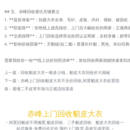
## 五、赤峰回收避坑关键要点

1. **提前准备**：拍摄大衣全身、毛针、皮板、内衬、领标、破损
2. **防套路**：拒绝线上虚高报价、上门后大幅砍价的商家；正规商
3. **交易保障**：上门回收选择营业执照认证商家，全程录像；邮
4. **影响价格因素**：天鹅绒/短二貂＞普通长针貂；黑色、米白
需要我给你一份**线上估价拍照清单**，发给回收商家就能快速拿到准确报价吗？h
上一篇：
回收貂皮大衣一般多少钱，貂皮大衣回收价大揭秘
下一篇：
赤峰上门回收貂皮大衣不压价回收,闲置貂皮大衣处置指
南：看懂二手皮草市场与正规流转渠道
赤峰上门回收貂皮大衣
- 闲置旧貂皮不用搁置,貂皮回收、二手貂皮回收、貂皮大衣回收一
站式服务,免费估价定价,预约上门取货,高效完成变现. -