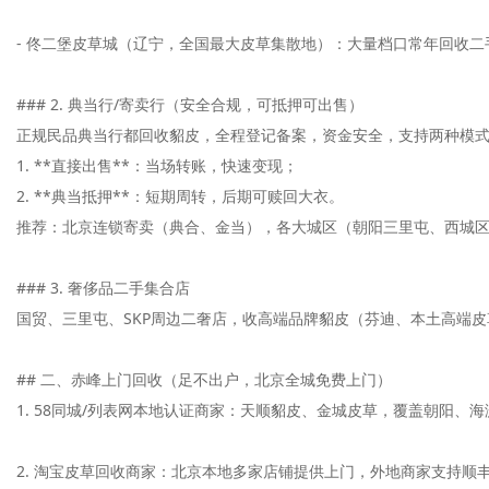
- 佟二堡皮草城（辽宁，全国最大皮草集散地）：大量档口常年回收二
### 2. 典当行/寄卖行（安全合规，可抵押可出售）

正规民品典当行都回收貂皮，全程登记备案，资金安全，支持两种模式
1. **直接出售**：当场转账，快速变现；

2. **典当抵押**：短期周转，后期可赎回大衣。

推荐：北京连锁寄卖（典合、金当），各大城区（朝阳三里屯、西城区
### 3. 奢侈品二手集合店

国贸、三里屯、SKP周边二奢店，收高端品牌貂皮（芬迪、本土高端皮
## 二、赤峰上门回收（足不出户，北京全城免费上门）

1. 58同城/列表网本地认证商家：天顺貂皮、金城皮草，覆盖朝阳
2. 淘宝皮草回收商家：北京本地多家店铺提供上门，外地商家支持顺